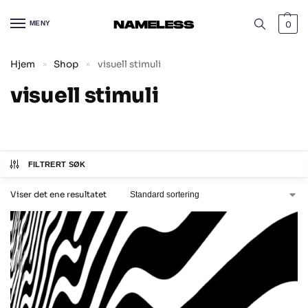
MENY
0
Hjem
Shop
visuell stimuli
»
»
visuell stimuli
FILTRERT SØK
Viser det ene resultatet