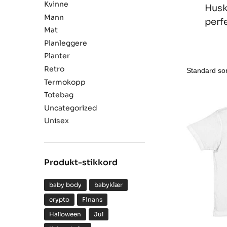
Kvinne
Husk 
Mann
perf
Mat
Planleggere
Planter
Retro
Termokopp
Totebag
Uncategorized
Unisex
Produkt-stikkord
baby body
babyklær
crypto
Finans
Halloween
Jul