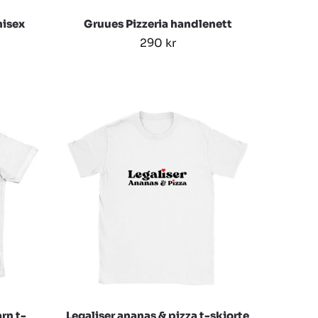
nisex
Gruues Pizzeria handlenett
290
kr
rn t-
Legaliser ananas & pizza t-skjorte