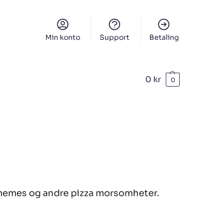
Min konto
Support
Betaling
0
kr
0
, memes og andre pizza morsomheter.