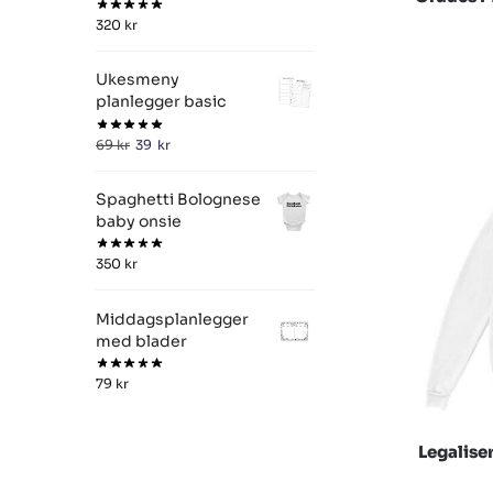
320
kr
Ukesmeny
planlegger basic
69
kr
39
kr
Spaghetti Bolognese
baby onsie
350
kr
Middagsplanlegger
med blader
79
kr
Legalise