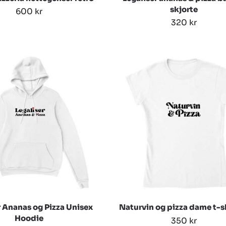
skjorte
600
kr
320
kr
r Ananas og Pizza Unisex
Naturvin og pizza dame t-s
Hoodie
350
kr