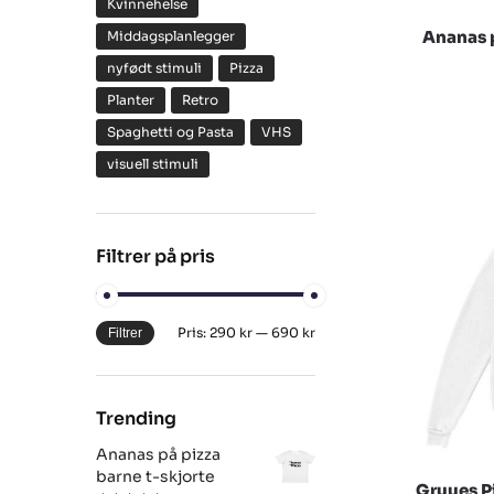
Kvinnehelse
Ananas p
Middagsplanlegger
nyfødt stimuli
Pizza
Planter
Retro
Spaghetti og Pasta
VHS
visuell stimuli
Filtrer på pris
Pris:
290 kr
—
690 kr
Filtrer
Trending
Ananas på pizza
barne t-skjorte
Gruues Pi