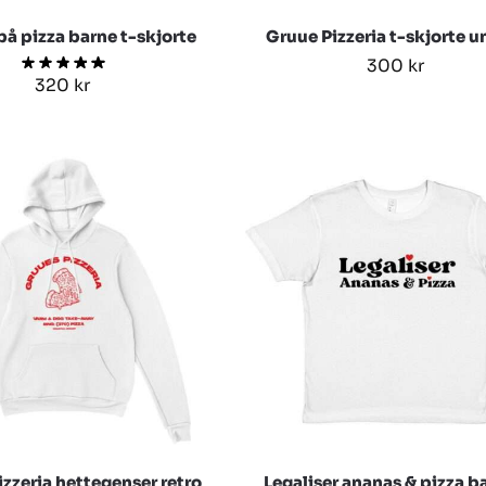
å pizza barne t-skjorte
Gruue Pizzeria t-skjorte u
300
kr
320
kr
zzeria hettegenser retro
Legaliser ananas & pizza ba