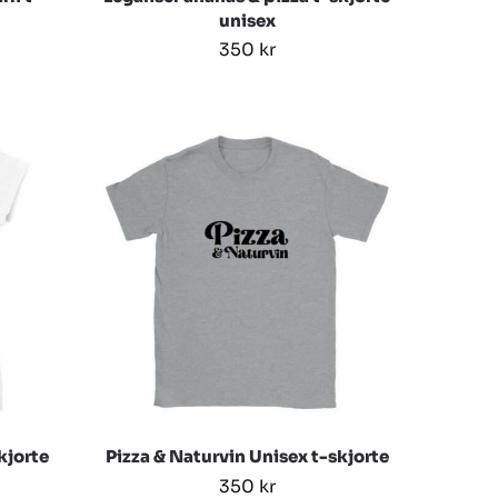
unisex
350
kr
kjorte
Pizza & Naturvin Unisex t-skjorte
350
kr