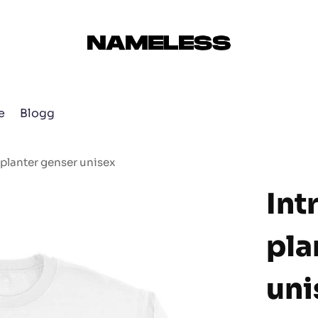
e
Blogg
 planter genser unisex
Int
pla
uni