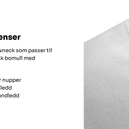
enser
wneck som passer til
ykk bomull med
r nupper
dledd
håndledd