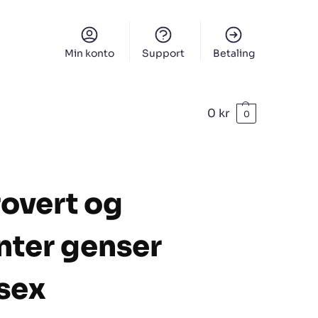
Min konto
Support
Betaling
0
kr
0
rovert og
nter genser
sex