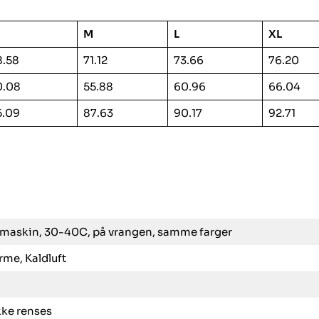
M
L
XL
8.58
71.12
73.66
76.20
0.08
55.88
60.96
66.04
5.09
87.63
90.17
92.71
maskin, 30-40C, på vrangen, samme farger
rme, Kaldluft
kke renses