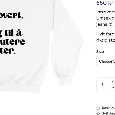
650
kr
Introvert
Unisex ge
jeans, ti
Hvit farg
riktig st
Size
Rask le
3-9 dag