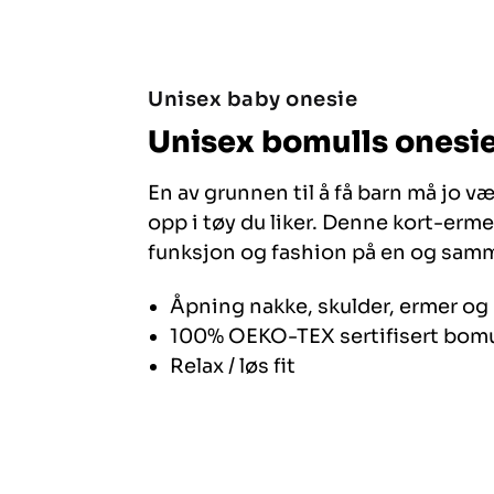
Unisex baby onesie
Unisex bomulls onesi
En av grunnen til å få barn må jo v
opp i tøy du liker. Denne kort-erm
funksjon og fashion på en og samm
Åpning nakke, skulder, ermer og
100% OEKO-TEX sertifisert bomu
Relax / løs fit