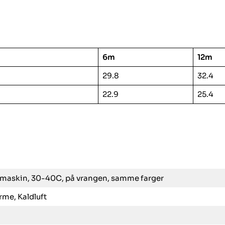
6m
12m
29.8
32.4
22.9
25.4
maskin, 30-40C, på vrangen, samme farger
rme, Kaldluft