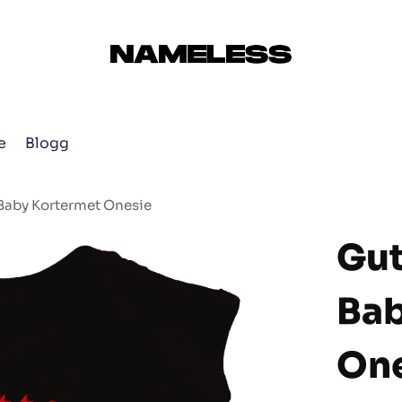
e
Blogg
Baby Kortermet Onesie
Gut
Bab
On