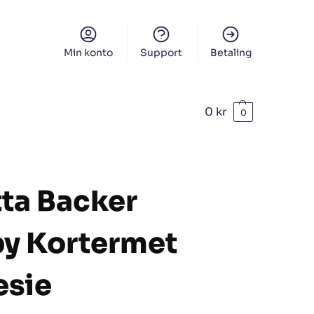
Min konto
Support
Betaling
0
kr
0
ta Backer
y Kortermet
esie