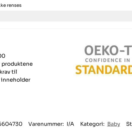
kke renses
00
 av produktene
rav til
r inneholder
6604730
Varenummer:
I/A
Kategori:
Baby
St