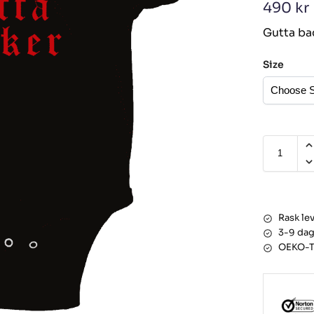
490
kr
Gutta bac
Size
Rask le
3-9 dag
OEKO-TE