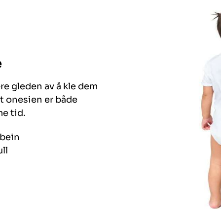
e
ære gleden av å kle dem
et onesien er både
e tid.
 bein
ll