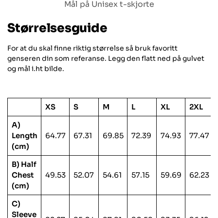
Mål på Unisex t-skjorte
Størrelsesguide
For at du skal finne riktig størrelse så bruk favoritt
genseren din som referanse. Legg den flatt ned på gulvet
og mål i.ht bilde.
XS
S
M
L
XL
2XL
A)
Length
64.77
67.31
69.85
72.39
74.93
77.47
(cm)
B) Half
Chest
49.53
52.07
54.61
57.15
59.69
62.23
(cm)
C)
Sleeve