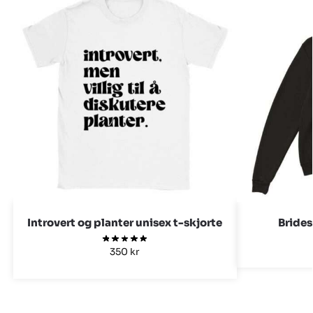
Introvert og planter unisex t-skjorte
Bride
350
kr