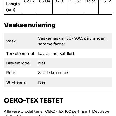
82.27
85.04
87.81
90.58
93.35
96.12
Length
(cm)
Vaskeanvisning
Vaskemaskin, 30-40C, på vrangen,
Vask
samme farger
Tørketrommel
Lav varme, Kaldluft
Blekemiddel
Nei
Rens
Skal ikke renses
Strykejern
Nei
OEKO-TEX TESTET
Alle våre produkter er OEKO-TEX 100 sertifisert. Det betyr