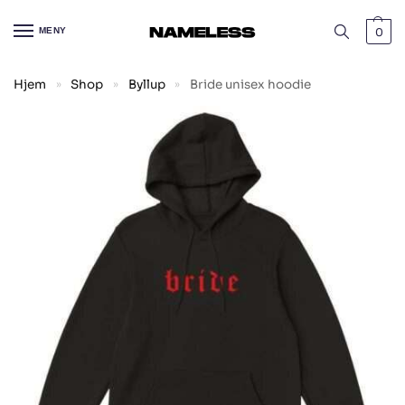
MENY
0
Hjem
Shop
Byllup
Bride unisex hoodie
»
»
»